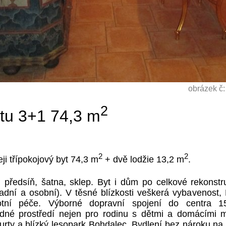
obrázek č:
2
ytu 3+1 74,3 m
2
2
ji třípokojový byt 74,3 m
+ dvě lodžie 13,2 m
.
předsíň, šatna, sklep. Byt i dům po celkové rekonstru
adní a osobní). V těsné blízkosti veškerá vybavenost
otní péče. Výborné dopravní spojení do centra 
dné prostředí nejen pro rodinu s dětmi a domácími m
urty a blízký lesopark Bohdalec. Bydlení bez nároku na d