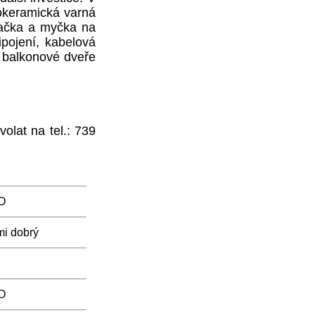
lokeramická varná
račka a myčka na
ipojení, kabelová
a balkonové dveře
olat na tel.: 739
O
mi dobrý
O