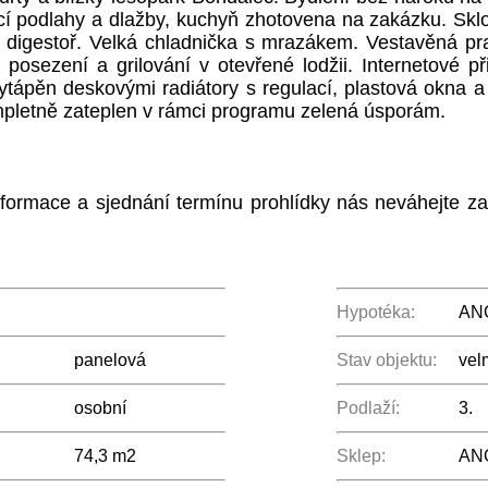
cí podlahy a dlažby, kuchyň zhotovena na zakázku. Sk
a, digestoř. Velká chladnička s mrazákem. Vestavěná p
posezení a grilování v otevřené lodžii. Internetové př
 vytápěn deskovými radiátory s regulací, plastová okna 
letně zateplen v rámci programu zelená úsporám.
informace a sjednání termínu prohlídky nás neváhejte zav
Hypotéka:
AN
panelová
Stav objektu:
vel
osobní
Podlaží:
3.
74,3 m2
Sklep:
AN