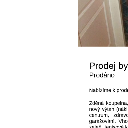
Prodej b
Prodáno
Nabízíme k prode
Zděná koupelna, 
nový výtah (nákl
centrum, zdrav
garážování. Vho
zeleň, tenisové k