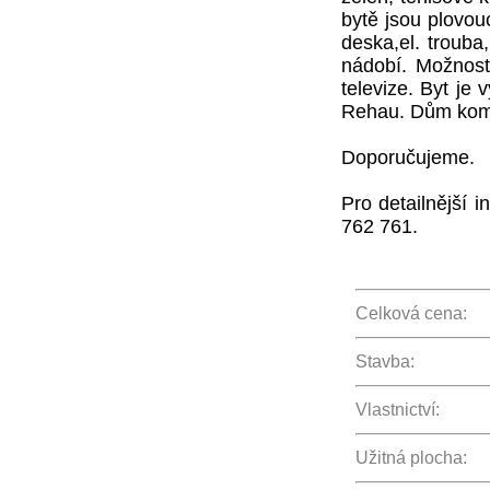
bytě jsou plovou
deska,el. troub
nádobí. Možnost 
televize. Byt je
Rehau. Dům komp
Doporučujeme.
Pro detailnější 
762 761.
Celková cena:
Stavba:
Vlastnictví:
Užitná plocha: